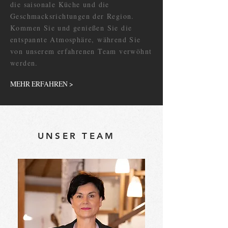
die saisonale Küche und die
Geschmacksrichtungen der Region.
Kommen Sie und genießen Sie die
entspannte Atmosphäre, während Sie
von unserem erfahrenen Team verwöhnt
werden.
MEHR ERFAHREN >
UNSER TEAM