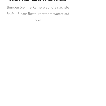
Bringen Sie Ihre Karriere auf die nächste
Stufe – Unser Restaurantteam wartet auf
Sie!
Jetzt bewerben!
KUNDENSTIMME
N
“Sehr gutes Essen zu
fairen Preisen,
Portionen sind reichlich,
Service bestens, wir
kommen gerne wieder”